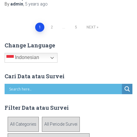
By
admin
,
5 years
ago
Posts
1
2
…
5
NEXT
pagination
Change Language
Indonesian
Cari Data atau Survei
Filter Data atau Survei