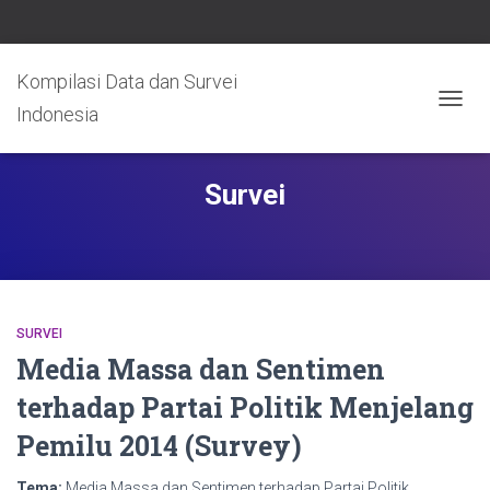
Kompilasi Data dan Survei
Indonesia
TOGG
NAVIG
Survei
SURVEI
Media Massa dan Sentimen
terhadap Partai Politik Menjelang
Pemilu 2014 (Survey)
Tema:
Media Massa dan Sentimen terhadap Partai Politik