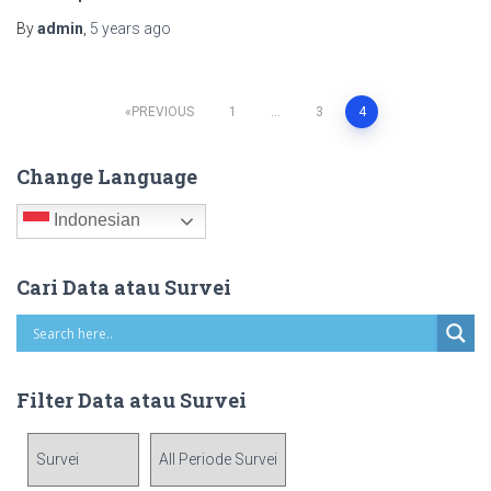
By
admin
,
5 years
ago
Posts
PREVIOUS
1
…
3
4
pagination
Change Language
Indonesian
Cari Data atau Survei
Filter Data atau Survei