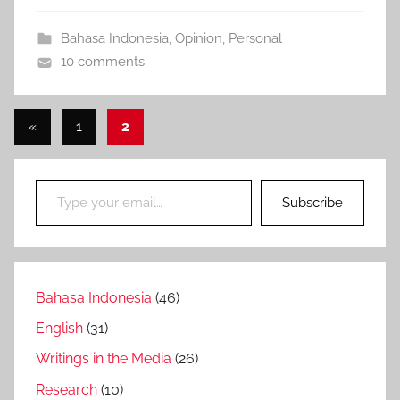
Bahasa Indonesia
,
Opinion
,
Personal
10 comments
Posts
Previous
«
1
2
Posts
pagination
Type your email…
Subscribe
Bahasa Indonesia
(46)
English
(31)
Writings in the Media
(26)
Research
(10)