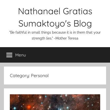
Skip
Nathanael Gratias
to
content
Sumaktoyo's Blog
"Be faithful in small things because it is in them that your
strength lies." -Mother Teresa
Menu
Category:
Personal