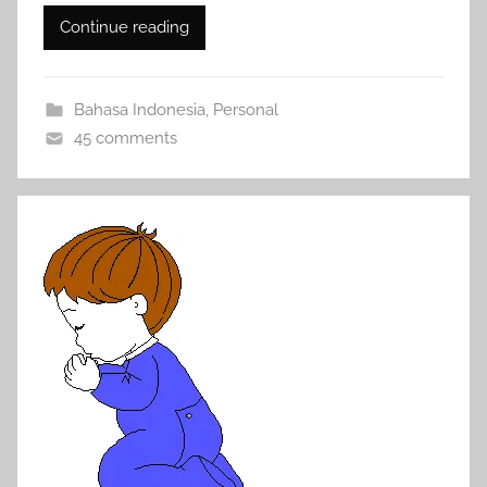
Continue reading
Bahasa Indonesia
,
Personal
45 comments